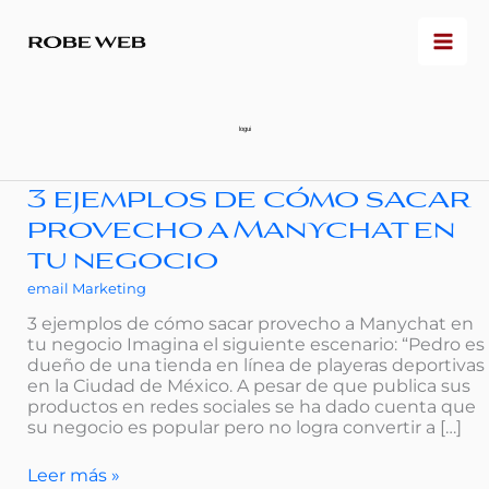
Ir
al
contenido
logui
3 ejemplos de cómo sacar
3
ejemplos
provecho a Manychat en
de
tu negocio
cómo
sacar
email Marketing
provecho
a
3 ejemplos de cómo sacar provecho a Manychat en
Manychat
tu negocio Imagina el siguiente escenario: “Pedro es
en
dueño de una tienda en línea de playeras deportivas
tu
en la Ciudad de México. A pesar de que publica sus
negocio
productos en redes sociales se ha dado cuenta que
su negocio es popular pero no logra convertir a […]
Leer más »