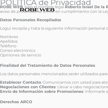
POLÍTICA de Privacidad
Ir
al
ROBE
WEB
, bajo el nombre legal
Roberto Israel De la 
contenido
aviso de privacidad se emite en cumplimiento con la Le
Datos Personales Recopilados
Logui recopila y trata la siguiente información personal d
Nombres
Apellidos
Teléfono
Correo electrónico
Opiniones de servicio
Finalidad del Tratamiento de Datos Personales
Los datos personales mencionados serán utilizados para l
Establecer Contacto
: Comunicarnos con usted para aten
Negociaciones con Clientes
: Llevar a cabo negociacion
Envío de Información sobre Promociones
: Informarle
Derechos ARCO